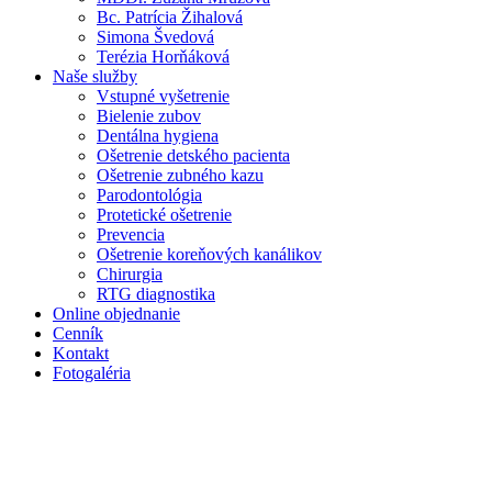
Bc. Patrícia Žihalová
Simona Švedová
Terézia Horňáková
Naše služby
Vstupné vyšetrenie
Bielenie zubov
Dentálna hygiena
Ošetrenie detského pacienta
Ošetrenie zubného kazu
Parodontológia
Protetické ošetrenie
Prevencia
Ošetrenie koreňových kanálikov
Chirurgia
RTG diagnostika
Online objednanie
Cenník
Kontakt
Fotogaléria