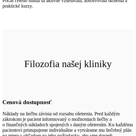
Počas celého štúdia sa aktívne vzdelávala, absolvovala školenia a
praktické kurzy.
Filozofia našej kliniky
Cenová dostupnosť
Náklady na liečbu závisia od rozsahu ošetrenia. Pred každým
zákrokom je pacient informovaný o možnostiach liečby a
o finančných nákladoch spojených s daným ošetrením. Ku každému
pacientovi pristupujeme individuálne a vytvárame mu liečebný plán
na mieru s ohľadom na jeho požiadavky, aby sme dospeli