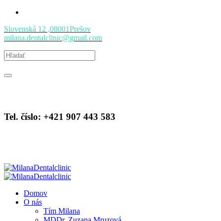
Slovenská 12
,08001
Prešov
milana.dentalclinic@gmail.com
Tel. číslo: +421 907 443 583
Domov
O nás
Tím Milana
MDDr. Zuzana Mruzová